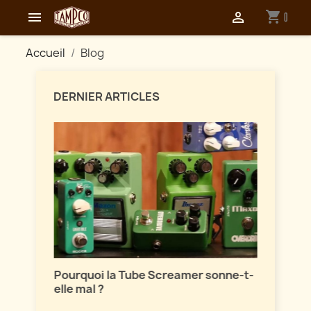
shopping_cart


0
Accueil
Blog
DERNIER ARTICLES
Maîtri
ion
Pourquoi la Tube Screamer sonne-t-
Parlon
elle mal ?
vintag
sont