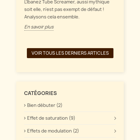
intérag
L'Ibanez Tube Screamer, aussi mythique
ffet
soit elle, n'est pas exempt de défaut !
En savo
Analysons cela ensemble.
En savoir plus
VOIR TOUS LES DERNIERS ARTICLES
CATÉGORIES
Bien débuter (2)
Effet de saturation (9)
Effets de modulation (2)