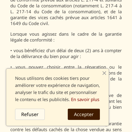
du Code de la consommation (notamment L. 217-4 à
L. 217-14 du Code de la consommation), et de la
garantie des vices cachés prévue aux articles 1641 à
1649 du Code civil.
Lorsque vous agissez dans le cadre de la garantie
légale de conformité :
•
vous bénéficiez d'un délai de deux (2) ans à compter
de la délivrance du bien pour agir :
•
vous pouvez choisir entre la réparation ou le
remplacement du bien, sous réserve des conditions de
Nous utilisons des cookies tiers pour
coût prévues par l'article L. 217-9 du Code de la
consommation ;
améliorer votre expérience de navigation,
analyser le trafic du site et personnaliser
•
vous êtes dispensé de rapporter la preuve de
le contenu et les publicités.
En savoir plus
l'existence du défaut de conformité du bien durant les
vingt-quatre (24) mois suivant la délivrance du bien
(sauf biens d’occasion).
Refuser
Accepter
Vous pouvez décider de mettre en œuvre la garantie
contre les défauts cachés de la chose vendue au sens