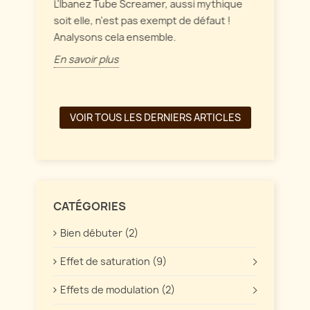
intérag
L'Ibanez Tube Screamer, aussi mythique
ffet
soit elle, n'est pas exempt de défaut !
En savo
Analysons cela ensemble.
En savoir plus
VOIR TOUS LES DERNIERS ARTICLES
CATÉGORIES
Bien débuter (2)
Effet de saturation (9)
Effets de modulation (2)