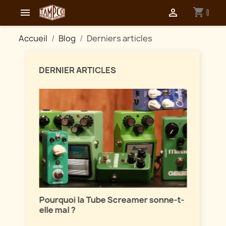
shopping_cart


0
Accueil
Blog
Derniers articles
DERNIER ARTICLES
Maîtri
ion
Pourquoi la Tube Screamer sonne-t-
Parlon
elle mal ?
vintag
sont