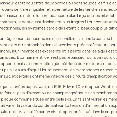
paisseur est tendu entre deux bornes où sont soudés les fils élec
 rubans sert à les rigidifier et à permettre de les tendre sans les 
de passante naturellement beaucoup plus large que les microph
onateurs, ils sont aussi diablement plus fragiles ! Leur construct
irectionnels, les systèmes cardioïdes étant ici beaucoup plus diffici
 sont également beaucoup moins « sensibles », dans le sens où ils o
ront alors être branchés dans d’excellents préamplificateurs pou
anche, leur linéarité est excellente et la pente dans les aigus e
amiques. Etonnamment, ce n’est pas l’épaisseur du ruban qui dicte 
rophone, mais la construction géométrique du « moteur » et des a
, et plus il y aura d’aigu ! Heureusement, les microphones à ruban
ginaux, et certains ont même intégré des circuits d’amplification ac
lques années auparavant, en 1916, Edward Christopher Wente in
te fois-ci, plus d’aimant ou de champ magnétique : les membrane
 plaque commune située entre celles-ci. En faisant vibrer les mem
 fait varier la valeur du condensateur. La tension d’alimentation 
sule, qui sera amplifié par un circuit approprié situé dans le co