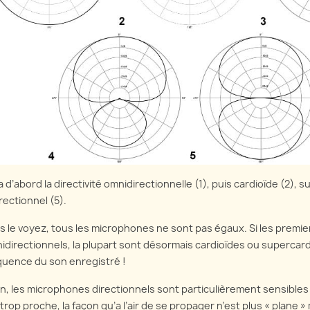
a d’abord la directivité omnidirectionnelle (1), puis cardioïde (2), 
rectionnel (5).
s le voyez, tous les microphones ne sont pas égaux. Si les prem
idirectionnels, la plupart sont désormais cardioïdes ou supercardi
quence du son enregistré !
in, les microphones directionnels sont particulièrement sensibles 
 trop proche, la façon qu’a l’air de se propager n’est plus « plane »