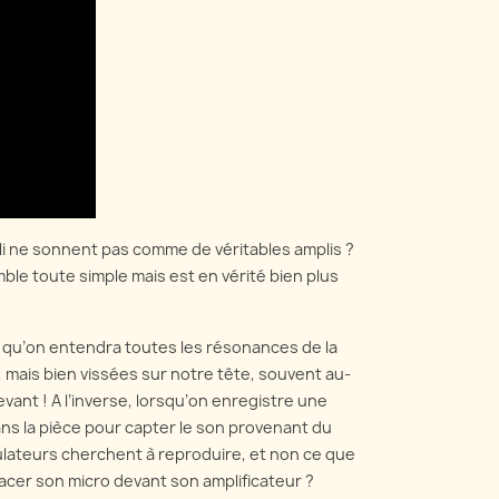
ping
Tout ce que vous avez
ons de l'utilité et de la
toujours voulu savoir sur les
en pratique des boîtes de
microphones utilisés pour
t et de réamping, et
enregistrer son amplificateur
nt elles fonctionnent.
de...
voir plus
En savoir plus
i ne sonnent pas comme de véritables amplis ?
ble toute simple mais est en vérité bien plus
ait qu’on entendra toutes les résonances de la
, mais bien vissées sur notre tête, souvent au-
vant ! A l’inverse, lorsqu’on enregistre une
ans la pièce pour capter le son provenant du
mulateurs cherchent à reproduire, et non ce que
lacer son micro devant son amplificateur ?