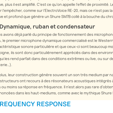
ve, plus il est amplifié. C’est ce qu’on appelle l’effet de proximit
r l’empêcher, comme sur l’ElectroVoice RE-20, mais ce n’est pas l
ve et profond que génère un Shure SM7B collé à la bouche du chr
 Dynamique, ruban et condensateur
s avons déjà parlé du principe de fonctionnement des microphon
4, le premier microphone dynamique commercialisé est le Western E
actéristique sonore particulière et que ceux-ci sont beaucoup mo
loigne, ils sont donc particulièrement appréciés dans des environn
qui les rend parfait dans des conditions extrêmes ou live, ou sur 
terie…).
plus, leur construction génère souvent un son très medium par nat
structeurs ont recours à des résonateurs acoustiques intégrés à
s ou moins sa réponse en fréquence. Il n’est alors pas rare d’ob
noncées dans les haut-mediums, comme avec le mythique Shure 