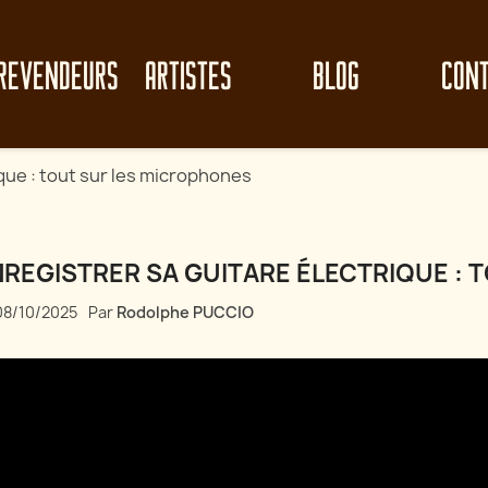
REVENDEURS
ARTISTES
BLOG
CON
ique : tout sur les microphones
NREGISTRER SA GUITARE ÉLECTRIQUE :
08/10/2025
Par
Rodolphe PUCCIO
le clean-up de
Perf
Analyse de circuit : Electro