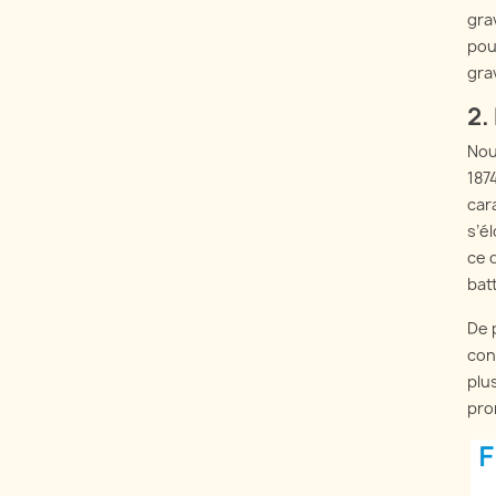
gra
pou
gra
2.
Nou
187
car
s’é
ce 
bat
De 
con
plu
pro