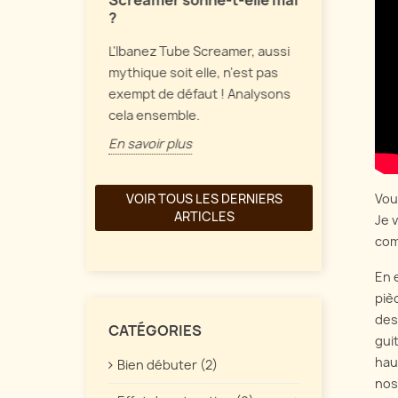
Screamer sonne-t-elle mal
Parlons de 
?
et de
de fuzz vint
L'Ibanez Tube Screamer, aussi
une
comment tou
mythique soit elle, n'est pas
ait à part
En savoir pl
exempt de défaut ! Analysons
re. Quelles
cela ensemble.
En savoir plus
Vou
VOIR TOUS LES DERNIERS
ARTICLES
Je 
com
En 
piè
des
CATÉGORIES
gui
hau
Bien débuter (2)
nos