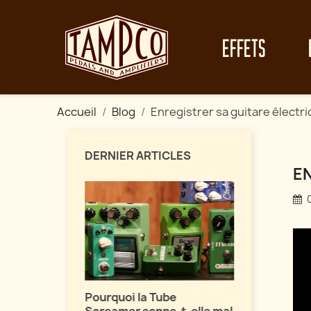
EFFETS
Accueil
Blog
Enregistrer sa guitare électr
DERNIER ARTICLES
E
Maîtrisez 
vos fuzz !
fets de
Pourquoi la Tube