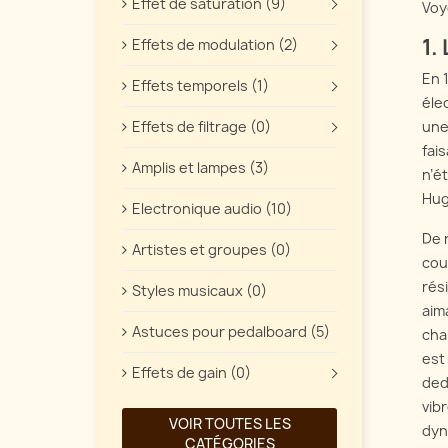
Effet de saturation (9)
Voy
1.
Effets de modulation (2)
En 
Effets temporels (1)
éle
une
Effets de filtrage (0)
fai
Amplis et lampes (3)
n’é
Hug
Electronique audio (10)
De 
Artistes et groupes (0)
cou
rés
Styles musicaux (0)
aim
Astuces pour pedalboard (5)
cha
est
Effets de gain (0)
ded
vib
VOIR TOUTES LES
dyn
CATÉGORIES