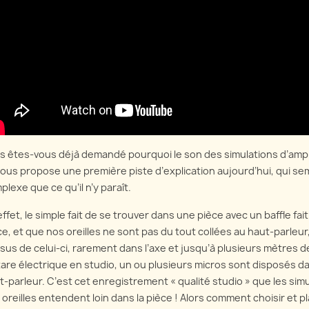
réam
Harmonix LPB1
clean-up au volume,
Discut
age et de buffer, et
Plongeons dans les abysses
mise 
t ça intéragit.
de l'électronique et explorons
direc
à la fois la Electro Harmonix
us
comme
LPB1 et la Screaming Bird !
En sa
En savoir plus
s êtes-vous déjà demandé pourquoi le son des simulations d’ampl
vous propose une première piste d’explication aujourd’hui, qui sem
plexe que ce qu’il n’y paraît.
effet, le simple fait de se trouver dans une pièce avec un baffle f
ce, et que nos oreilles ne sont pas du tout collées au haut-parleur
sus de celui-ci, rarement dans l’axe et jusqu’à plusieurs mètres de
tare électrique en studio, un ou plusieurs micros sont disposés d
t-parleur. C’est cet enregistrement « qualité studio » que les si
 oreilles entendent loin dans la pièce ! Alors comment choisir et p