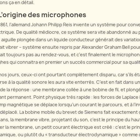
ons ça en détail.
 L’origine des microphones
1861, l’allemand Johann Philipp Reis invente un système pour conve
ctrique. De qualité médiocre, ce système sera vite abandonné au pr
 aiguille plongée dans un liquide conducteur générait des variatio
sait vibrer – système ensuite repris par Alexander Graham Bell po
tait toujours pas au rendez-vous, et c’est finalement le micropho
hes qui connaitra en premier un succès commercial pour sa qualité 
nos jours, ceux-ci ont pourtant complètement disparu, car s’ils ét
rse à la qualité sonore les aura vite enterrés. C’est en fait dans
ide la réponse : une membrane collée à une bobine de fil, et plo
ant permanent. Point physique très rapide : les forces de Laplac
mp magnétique se déplace lorsqu’un courant le parcours, et à l’in
 déplacé. La bobine mobile du brevet de Siemens fait exactement ça
ans, la membrane vibre, projetant du son, c’est le principe du haut-
rer la membrane, un petit courant électrique est créé : c’est le 
amique, ou plutôt du « transducteur électrodynamique » comme ce