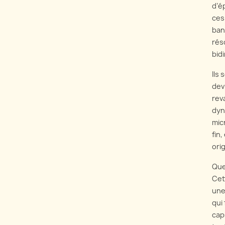
d’é
ces
ban
rés
bid
Ils
dev
rev
dyn
mic
fin
ori
Que
Cet
une
qui
cap