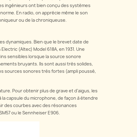
é. Les ingénieurs ont bien conçu des systèmes
a norme. En radio, on apprécie même le son
oniqueur ou de la chroniqueuse.
es dynamiques. Bien que le brevet date de
lectric (Altec) Model 618A, en 1931. Une
ins sensibles lorsque la source sonore
ements bruyants. Ils sont aussi très solides,
des sources sonores très fortes (ampli poussé,
ure. Pour obtenir plus de grave et d’aigus, les
 la capsule du microphone, de façon à étendre
tenir des courbes avec des résonances
SM57 ou le Sennheiser E906.