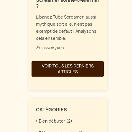
Screamer sonne-t-elle mal
Parlons de 
?
et de
de fuzz vint
L'Ibanez Tube Screamer, aussi
une
comment tou
mythique soit elle, n'est pas
ait à part
En savoir pl
exempt de défaut ! Analysons
re. Quelles
cela ensemble.
En savoir plus
VOIR TOUS LES DERNIERS
ARTICLES
CATÉGORIES
Bien débuter (2)