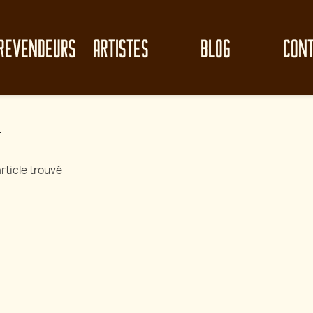
REVENDEURS
ARTISTES
BLOG
CON
T
rticle trouvé
le clean-up de
Perf
Analyse de circuit : Electro