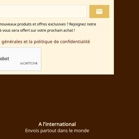
local_post_office
nouveaux produits et offres exclusives ? Rejoignez notre
 vous sera offert sur votre prochain achat !
 générales et la politique de confidentialité
stagram
A l'international
Envois partout dans le monde