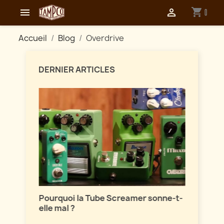
shopping_cart


0
Accueil
Blog
Overdrive
DERNIER ARTICLES
Maîtri
ion
Pourquoi la Tube Screamer sonne-t-
Parlon
elle mal ?
vintag
sont