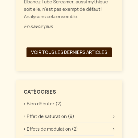
intérag
L'Ibanez Tube Screamer, aussi mythique
ffet
soit elle, n'est pas exempt de défaut !
En savo
Analysons cela ensemble.
En savoir plus
VOIR TOUS LES DERNIERS ARTICLES
CATÉGORIES
Bien débuter (2)
Effet de saturation (9)
Effets de modulation (2)