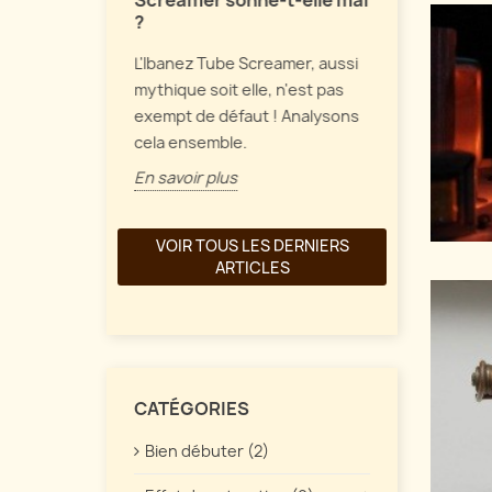
Screamer sonne-t-elle mal
Parlons de 
?
et de
de fuzz vint
L'Ibanez Tube Screamer, aussi
une
comment tou
mythique soit elle, n'est pas
ait à part
En savoir pl
exempt de défaut ! Analysons
re. Quelles
cela ensemble.
En savoir plus
VOIR TOUS LES DERNIERS
ARTICLES
CATÉGORIES
Bien débuter (2)