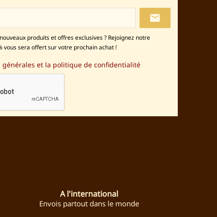
local_post_office
nouveaux produits et offres exclusives ? Rejoignez notre
 vous sera offert sur votre prochain achat !
 générales et la politique de confidentialité
stagram
A l'international
Envois partout dans le monde