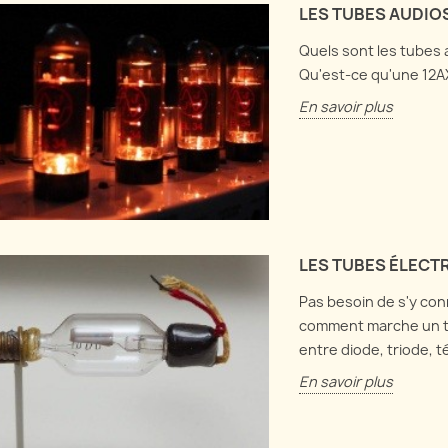
réam
Harmonix LPB1
LES TUBES AUDIO
clean-up au volume,
Discut
age et de buffer, et
Plongeons dans les abysses
Quels sont les tubes a
mise 
t ça intéragit.
de l'électronique et explorons
Qu'est-ce qu'une 12A
direc
à la fois la Electro Harmonix
us
En savoir plus
comme
LPB1 et la Screaming Bird !
En sa
En savoir plus
LES TUBES ÉLECT
Pas besoin de s'y con
comment marche un tu
entre diode, triode, 
En savoir plus