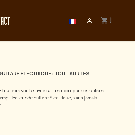
TACT
0
shopping_cart

UITARE ÉLECTRIQUE : TOUT SUR LES
 toujours voulu savoir sur les microphones utilisés
amplificateur de guitare électrique, sans jamais
 !
Enregistrer sa guitare
électrique : tout sur les
ectionnez l'art du
microphones