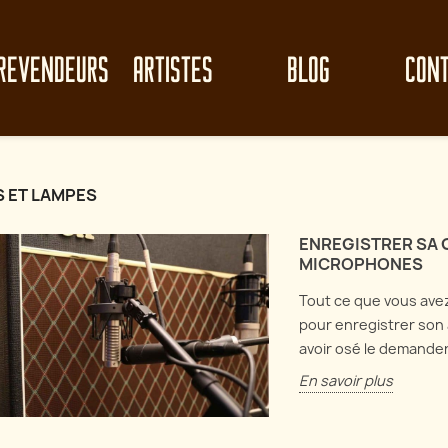
REVENDEURS
ARTISTES
BLOG
CON
S ET LAMPES
ENREGISTRER SA G
MICROPHONES
Tout ce que vous avez
pour enregistrer son 
avoir osé le demander
En savoir plus
le clean-up de
Perf
Analyse de circuit : Electro