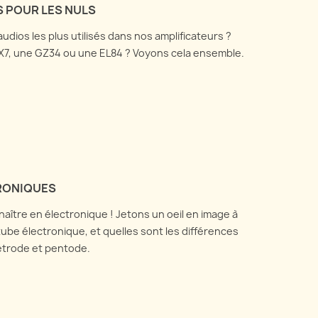
ping
S POUR LES NULS
Tout ce que vous avez
ons de l'utilité et de la
udios les plus utilisés dans nos amplificateurs ?
toujours voulu savoir sur les
en pratique des boîtes de
X7, une GZ34 ou une EL84 ? Voyons cela ensemble.
microphones utilisés pour
t et de réamping, et
enregistrer son amplificateur
nt elles fonctionnent.
de...
voir plus
En savoir plus
RONIQUES
naître en électronique ! Jetons un oeil en image à
be électronique, et quelles sont les différences
tétrode et pentode.