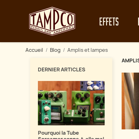
EFFETS
Accueil
Blog
Amplis et lampes
AMPLI
DERNIER ARTICLES
Maîtrisez 
vos fuzz !
fets de
Pourquoi la Tube