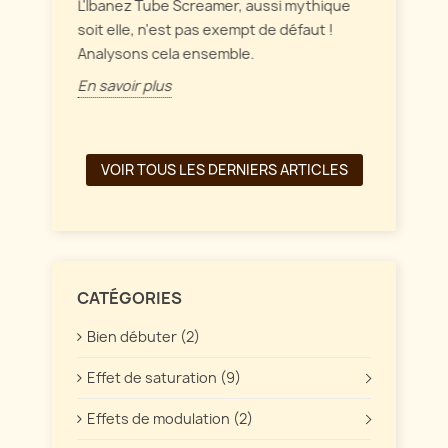
intérag
L'Ibanez Tube Screamer, aussi mythique
ffet
soit elle, n'est pas exempt de défaut !
En savo
Analysons cela ensemble.
En savoir plus
VOIR TOUS LES DERNIERS ARTICLES
CATÉGORIES
Bien débuter (2)
Effet de saturation (9)
Effets de modulation (2)