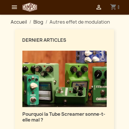
shopping_cart


0
Accueil
Blog
Autres effet de modulation
DERNIER ARTICLES
Maîtri
ion
Pourquoi la Tube Screamer sonne-t-
Parlon
elle mal ?
vintag
sont