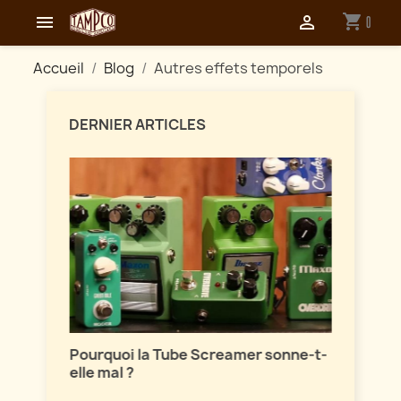
shopping_cart


0
Accueil
Blog
Autres effets temporels
DERNIER ARTICLES
Maîtri
ion
Pourquoi la Tube Screamer sonne-t-
Parlon
elle mal ?
vintag
sont