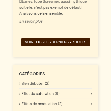
intérag
L'Ibanez Tube Screamer, aussi mythique
ffet
soit elle, n'est pas exempt de défaut !
En savo
Analysons cela ensemble.
En savoir plus
VOIR TOUS LES DERNIERS ARTICLES
CATÉGORIES
Bien débuter (2)
Effet de saturation (9)
Effets de modulation (2)