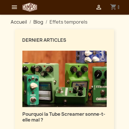
shopping_cart


0
Accueil
Blog
Effets temporels
DERNIER ARTICLES
Maîtri
ion
Pourquoi la Tube Screamer sonne-t-
Parlon
elle mal ?
vintag
sont