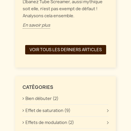
intérag
L'Ibanez Tube Screamer, aussi mythique
ffet
soit elle, n'est pas exempt de défaut !
En savo
Analysons cela ensemble.
En savoir plus
VOIR TOUS LES DERNIERS ARTICLES
CATÉGORIES
Bien débuter (2)
Effet de saturation (9)
Effets de modulation (2)