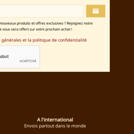
local_post_office
nouveaux produits et offres exclusives ? Rejoignez notre
 vous sera offert sur votre prochain achat !
 générales et la politique de confidentialité
stagram
A l'international
Envois partout dans le monde