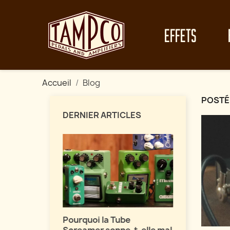
EFFETS
Accueil
Blog
POSTÉ
DERNIER ARTICLES
Maîtrisez 
vos fuzz !
fets de
Pourquoi la Tube