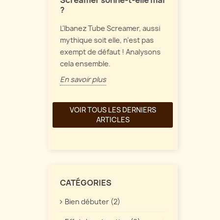
Screamer sonne-t-elle mal
Parlons de 
?
et de
de fuzz vint
L'Ibanez Tube Screamer, aussi
une
comment tou
mythique soit elle, n'est pas
ait à part
En savoir pl
exempt de défaut ! Analysons
re. Quelles
cela ensemble.
En savoir plus
VOIR TOUS LES DERNIERS
ARTICLES
CATÉGORIES
Bien débuter (2)