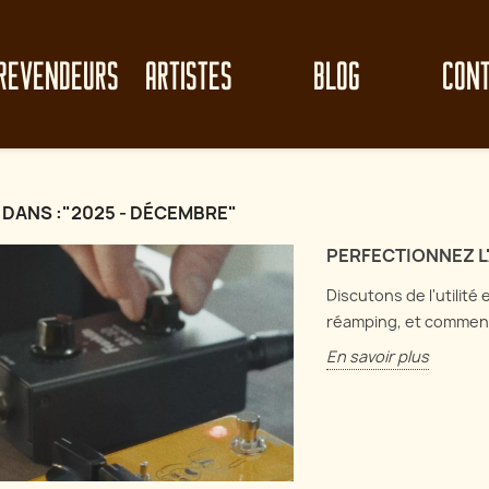
REVENDEURS
ARTISTES
BLOG
CON
 DANS :"2025 - DÉCEMBRE"
PERFECTIONNEZ L
Discutons de l'utilité
réamping, et comment
En savoir plus
le clean-up de
Perf
Analyse de circuit : Electro