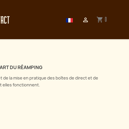
TACT
0
shopping_cart

'ART DU RÉAMPING
 et de la mise en pratique des boîtes de direct et de
 elles fonctionnent.
Enregistrer sa guitare
électrique : tout sur les
ectionnez l'art du
microphones