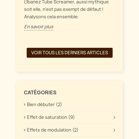
intérag
L'Ibanez Tube Screamer, aussi mythique
ffet
soit elle, n'est pas exempt de défaut !
En savo
Analysons cela ensemble.
En savoir plus
VOIR TOUS LES DERNIERS ARTICLES
CATÉGORIES
Bien débuter (2)
Effet de saturation (9)
Effets de modulation (2)