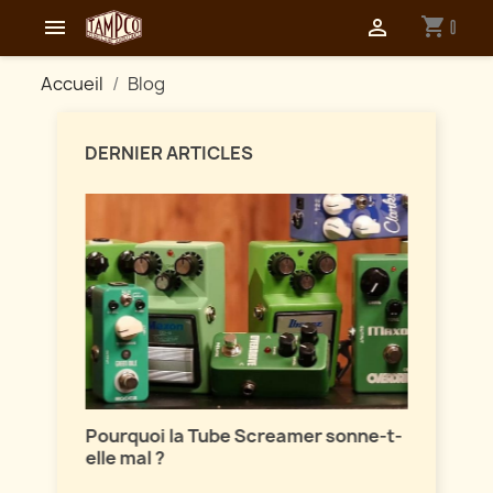
shopping_cart


0
Accueil
Blog
DERNIER ARTICLES
Maîtri
ion
Pourquoi la Tube Screamer sonne-t-
Parlon
elle mal ?
vintag
sont