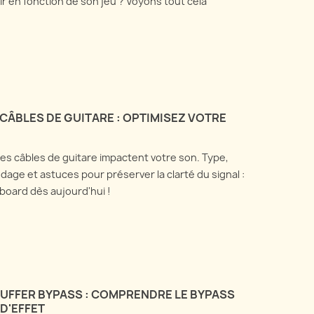
ir en fonction de son jeu ? Voyons tout cela
 CÂBLES DE GUITARE : OPTIMISEZ VOTRE
s câbles de guitare impactent votre son. Type,
ndage et astuces pour préserver la clarté du signal :
board dès aujourd'hui !
BUFFER BYPASS : COMPRENDRE LE BYPASS
D'EFFET