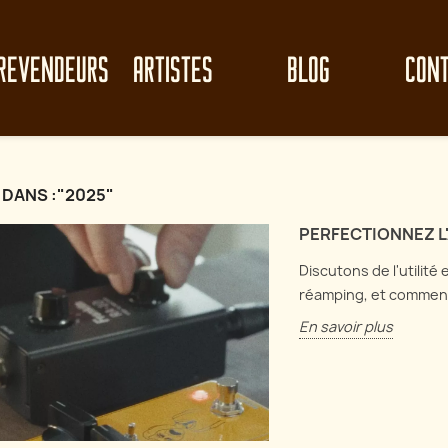
REVENDEURS
ARTISTES
BLOG
CON
 DANS :"2025"
PERFECTIONNEZ L
Discutons de l'utilité
réamping, et comment
En savoir plus
le clean-up de
Perf
Analyse de circuit : Electro