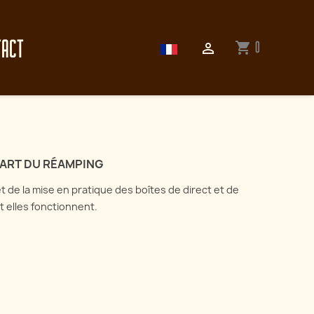
TACT
0
shopping_cart

'ART DU RÉAMPING
 et de la mise en pratique des boîtes de direct et de
 elles fonctionnent.
Enregistrer sa guitare
électrique : tout sur les
ectionnez l'art du
microphones