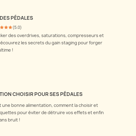
 DES PÉDALES
(
5.0
)
cker des overdrives, saturations, compresseurs et
découvrez les secrets du gain staging pour forger
ltime !
TION CHOISIR POUR SES PÉDALES
t une bonne alimentation, comment la choisir et
quettes pour éviter de détruire vos effets et enfin
ns bruit !