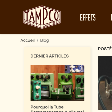
EFFETS
Accueil
Blog
POSTÉ
DERNIER ARTICLES
Maîtrisez 
vos fuzz !
fets de
Pourquoi la Tube