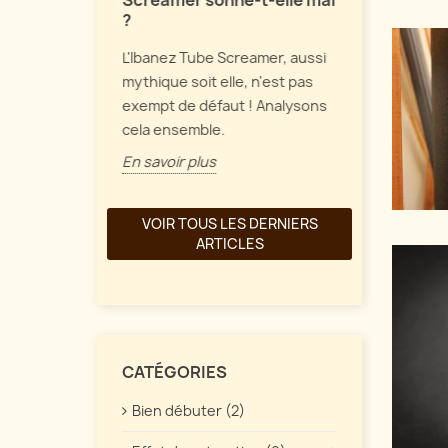
Screamer sonne-t-elle mal
Parlons de 
?
et de
de fuzz vint
L'Ibanez Tube Screamer, aussi
une
comment tou
mythique soit elle, n'est pas
ait à part
En savoir pl
exempt de défaut ! Analysons
re. Quelles
cela ensemble.
En savoir plus
VOIR TOUS LES DERNIERS
ARTICLES
CATÉGORIES
Bien débuter (2)