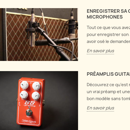
réam
Harmonix LPB1
clean-up au volume,
ENREGISTRER SA G
Discut
age et de buffer, et
Plongeons dans les abysses
MICROPHONES
mise 
t ça intéragit.
de l'électronique et explorons
direc
à la fois la Electro Harmonix
Tout ce que vous avez
us
comme
LPB1 et la Screaming Bird !
pour enregistrer son 
En sa
avoir osé le demander
En savoir plus
En savoir plus
PRÉAMPLIS GUITA
Découvrez ce qu’est r
un vrai préamp et une
bon modèle sans tomb
En savoir plus