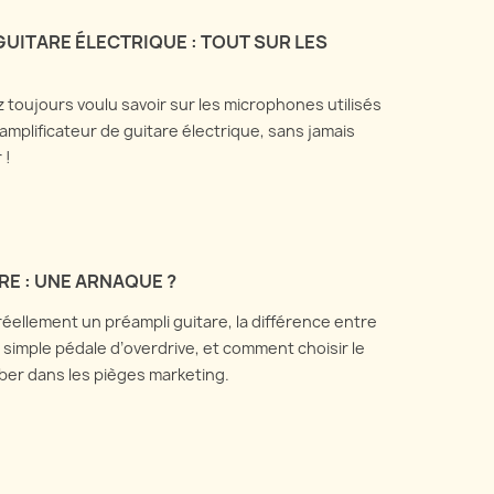
ping
Tout ce que vous avez
UITARE ÉLECTRIQUE : TOUT SUR LES
ons de l'utilité et de la
toujours voulu savoir sur les
en pratique des boîtes de
microphones utilisés pour
t et de réamping, et
 toujours voulu savoir sur les microphones utilisés
enregistrer son amplificateur
nt elles fonctionnent.
amplificateur de guitare électrique, sans jamais
de...
voir plus
 !
En savoir plus
RE : UNE ARNAQUE ?
éellement un préampli guitare, la différence entre
 simple pédale d’overdrive, et comment choisir le
er dans les pièges marketing.