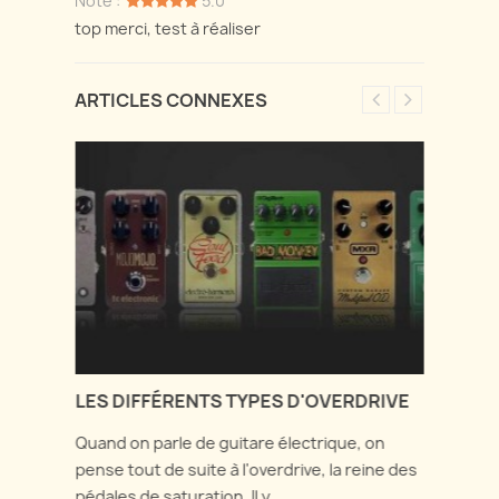
Note :
5.0
top merci, test à réaliser
ARTICLES CONNEXES
LES DIFFÉRENTS TYPES D'OVERDRIVE
LE M
TRA
Quand on parle de guitare électrique, on
Dans 
 son
pense tout de suite à l'overdrive, la reine des
d'ove
pédales de saturation. Il y...