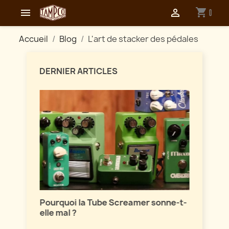
shopping_cart


0
Accueil
Blog
L'art de stacker des pédales
DERNIER ARTICLES
Maîtri
ion
Pourquoi la Tube Screamer sonne-t-
Parlon
elle mal ?
vintag
sont