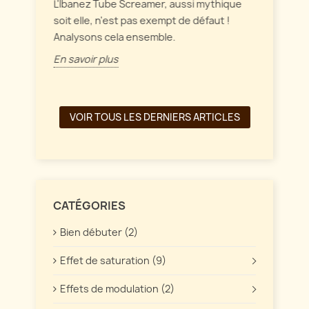
intérag
L'Ibanez Tube Screamer, aussi mythique
ffet
soit elle, n'est pas exempt de défaut !
En savo
Analysons cela ensemble.
En savoir plus
VOIR TOUS LES DERNIERS ARTICLES
CATÉGORIES
Bien débuter (2)
Effet de saturation (9)
Effets de modulation (2)