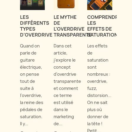
LE
COMPRENDRE
N DE
LES
LE MYTHE
MER
LES
T
DIFFÉRENTS
DE
MON
EFFETS DE
TYPES
L'OVERDRIVE
DES
Co
SATURATION
D'OVERDRIVE
TRANSPARENTE
t
Vous
Les effets
Quand on
Dans cet
des
ente
de
parle de
article,
s de
souv
saturation
guitare
j'explore le
sion
parle
sont
électrique,
concept
s
fuzz,
nombreux :
on pense
d'overdrive
es.
vous
overdrive,
tout de
transparente
vrez
save
fuzz,
suite à
et comment
mbre
trop 
distorsion...
l'overdrive,
ce terme
sont 
On ne sait
la reine des
est utilisé
 ici !
diffé
plus où
pédales de
dans le
oir
entr
donner de
saturation.
marketing
chaq
la tête !
Il y...
de...
modèl
Petit...