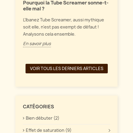
ion
Pourquoi la Tube Screamer sonne-t-
Parlon
elle mal ?
vintag
sont
intérag
L'Ibanez Tube Screamer, aussi mythique
ffet
soit elle, n'est pas exempt de défaut !
En savo
Analysons cela ensemble.
En savoir plus
VOIR TOUS LES DERNIERS ARTICLES
CATÉGORIES
Bien débuter (2)
Effet de saturation (9)