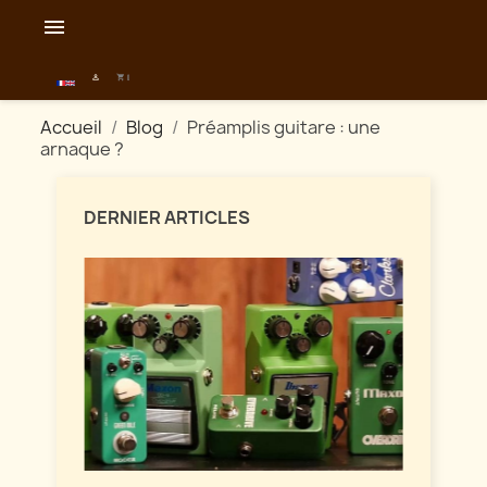

0
shopping_cart

Accueil
Blog
Préamplis guitare : une
arnaque ?
DERNIER ARTICLES
Maîtri