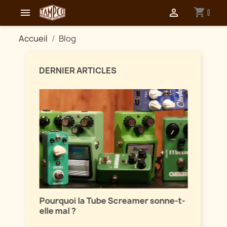
shopping_cart


0
Accueil
Blog
DERNIER ARTICLES
Maîtri
ion
Pourquoi la Tube Screamer sonne-t-
Parlon
elle mal ?
vintag
sont