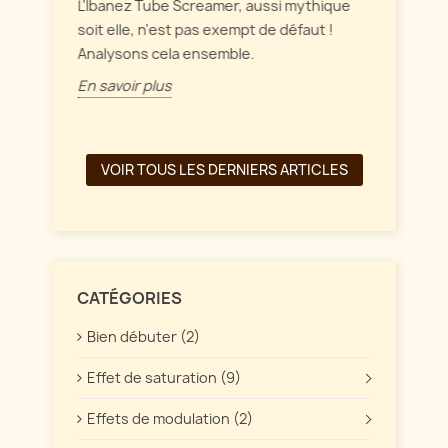
intérag
L'Ibanez Tube Screamer, aussi mythique
ffet
soit elle, n'est pas exempt de défaut !
En savo
Analysons cela ensemble.
En savoir plus
VOIR TOUS LES DERNIERS ARTICLES
CATÉGORIES
Bien débuter (2)
Effet de saturation (9)
Effets de modulation (2)