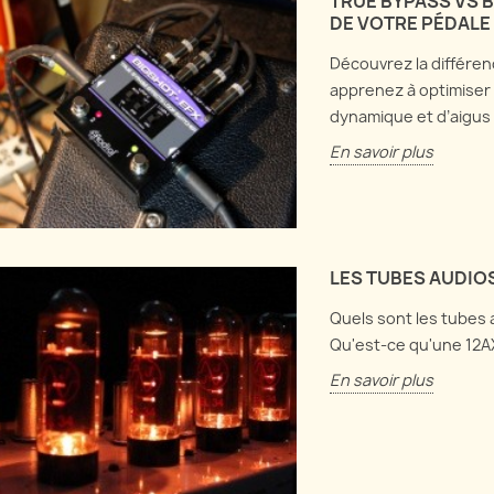
réam
TRUE BYPASS VS 
Harmonix LPB1
clean-up au volume,
DE VOTRE PÉDALE 
Discut
age et de buffer, et
Plongeons dans les abysses
Découvrez la différen
mise 
t ça intéragit.
de l'électronique et explorons
apprenez à optimiser l
direc
à la fois la Electro Harmonix
us
dynamique et d’aigus 
comme
LPB1 et la Screaming Bird !
En savoir plus
En sa
En savoir plus
LES TUBES AUDIO
Quels sont les tubes a
Qu'est-ce qu'une 12A
En savoir plus