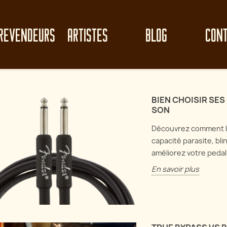
REVENDEURS
ARTISTES
BLOG
CON
BIEN CHOISIR SES
SON
Découvrez comment le
capacité parasite, bli
améliorez votre pedal
En savoir plus
le clean-up de
Perf
Analyse de circuit : Electro