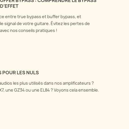
ping
BUFFER BYPASS : COMPRENDRE LE BYPASS
D'EFFET
Tout ce que vous avez
ons de l'utilité et de la
ce entre true bypass et buffer bypass, et
toujours voulu savoir sur les
en pratique des boîtes de
e signal de votre guitare. Évitez les pertes de
microphones utilisés pour
t et de réamping, et
avec nos conseils pratiques !
enregistrer son amplificateur
nt elles fonctionnent.
de...
voir plus
En savoir plus
S POUR LES NULS
udios les plus utilisés dans nos amplificateurs ?
X7, une GZ34 ou une EL84 ? Voyons cela ensemble.