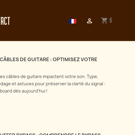
TACT
0
shopping_cart

 CÂBLES DE GUITARE : OPTIMISEZ VOTRE
s câbles de guitare impactent votre son. Type,
ndage et astuces pour préserver la clarté du signal :
board dès aujourd'hui !
Enregistrer sa guitare
électrique : tout sur les
ectionnez l'art du
microphones