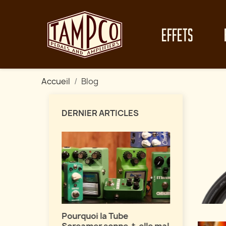
EFFETS
Accueil
Blog
DERNIER ARTICLES
Maîtrisez 
vos fuzz !
fets de
Pourquoi la Tube