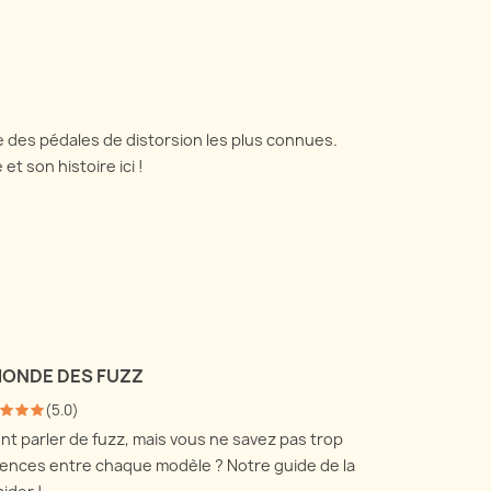
e des pédales de distorsion les plus connues.
t son histoire ici !
MONDE DES FUZZ
(
5.0
)
t parler de fuzz, mais vous ne savez pas trop
érences entre chaque modèle ? Notre guide de la