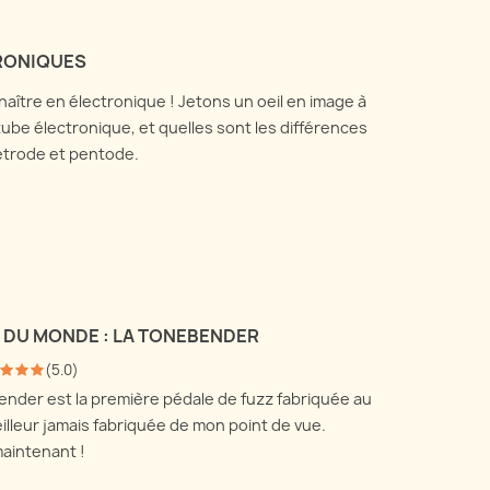
RONIQUES
naître en électronique ! Jetons un oeil en image à
be électronique, et quelles sont les différences
tétrode et pentode.
Z DU MONDE : LA TONEBENDER
(
5.0
)
nder est la première pédale de fuzz fabriquée au
illeur jamais fabriquée de mon point de vue.
maintenant !