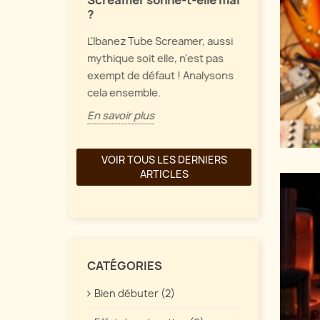
Screamer sonne-t-elle mal
Parlons de 
?
et de
de fuzz vint
L'Ibanez Tube Screamer, aussi
une
comment tou
mythique soit elle, n'est pas
ait à part
En savoir pl
exempt de défaut ! Analysons
re. Quelles
cela ensemble.
En savoir plus
VOIR TOUS LES DERNIERS
ARTICLES
CATÉGORIES
Bien débuter (2)